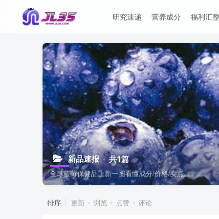
研究速递
营养成分
福利汇
新品速报
共1篇
全球蓝莓保健品上新一图看懂成分/价格/卖点。
排序
更新
浏览
点赞
评论