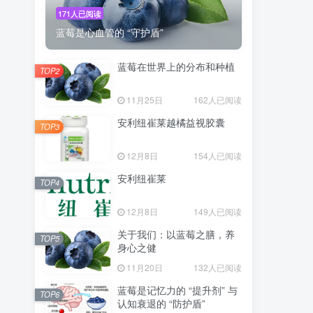
171人已阅读
蓝莓是心血管的 “守护盾”
蓝莓在世界上的分布和种植
TOP2
11月25日
162人已阅读
安利纽崔莱越橘益视胶囊
TOP3
12月8日
154人已阅读
安利纽崔莱
TOP4
12月8日
149人已阅读
关于我们：以蓝莓之膳，养
TOP5
身心之健
11月20日
132人已阅读
蓝莓是记忆力的 “提升剂” 与
TOP6
认知衰退的 “防护盾”