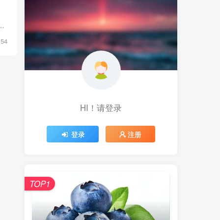
过了解的朋友都知道，它是我国保健品市场上出现得比较早的一个品牌，也是很多人认为值得信赖的一个品牌，所以，有不少人在...
154
HI！请登录
登录
注册
TOP1